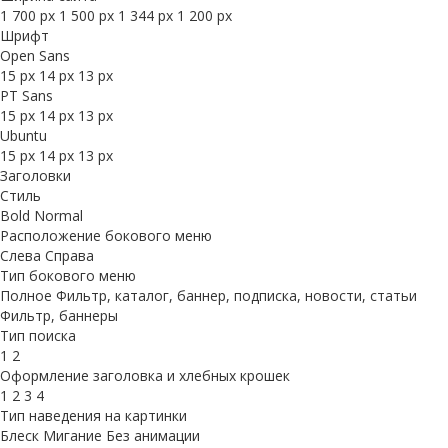
1 700 px
1 500 px
1 344 px
1 200 px
Шрифт
Open Sans
15 px
14 px
13 px
PT Sans
15 px
14 px
13 px
Ubuntu
15 px
14 px
13 px
Заголовки
Стиль
Bold
Normal
Расположение бокового меню
Слева
Справа
Тип бокового меню
Полное
Фильтр, каталог, баннер, подписка, новости, статьи
Фильтр, баннеры
Тип поиска
1
2
Оформление заголовка и хлебных крошек
1
2
3
4
Тип наведения на картинки
Блеск
Мигание
Без анимации